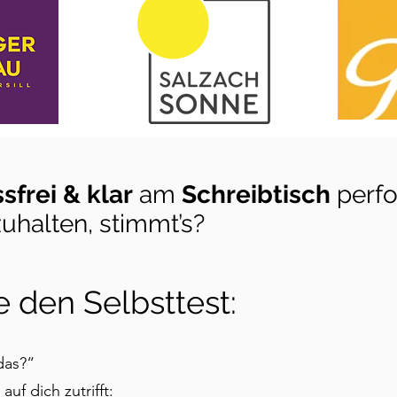
ssfrei & klar
am
Schreibtisch
perfo
zuhalten, stimmt’s?
 den Selbsttest:
 das?“
auf dich zutrifft: