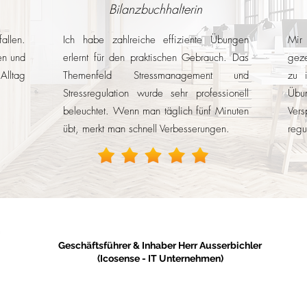
Bilanzbuchhalterin
allen.
Ich habe zahlreiche effiziente Übungen
Mir
en und
erlernt für den praktischen Gebrauch. Das
geze
Alltag
Themenfeld Stressmanagement und
zu 
Stressregulation wurde sehr professionell
Übu
beleuchtet.
​ Wenn man t
äglich fünf Minuten
Ver
übt, merkt man schnell Verbesserungen.
regu
Geschäftsführer & Inhaber Herr Ausserbichler
(Icosense - IT Unternehmen)