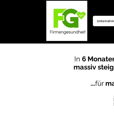
Unternehm
In
6 Monate
massiv
stei
...
für
ma