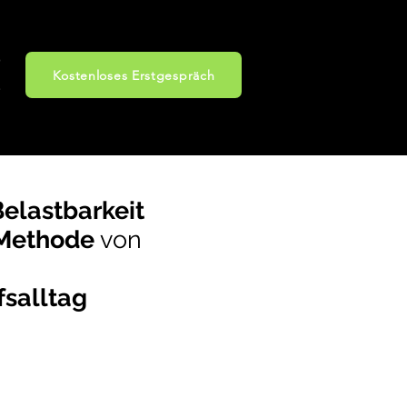
Kostenloses Erstgespräch
Belastbarkeit
-Methode
von
fsalltag