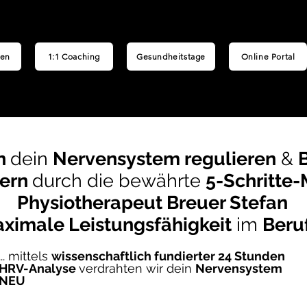
en
1:1 Coaching
Gesundheitstage
Online Portal
n
dein
Nervensystem regulieren
&
gern
durch die bewährte
5-
Schritte
Physiotherapeut Breuer Stefan
ximale Leistungsfähigkeit
im
Beru
... mittels
wissenschaftlich fundierter 24 Stunden
HRV-Analyse
verdrahten wir dein
Nervensystem
NEU