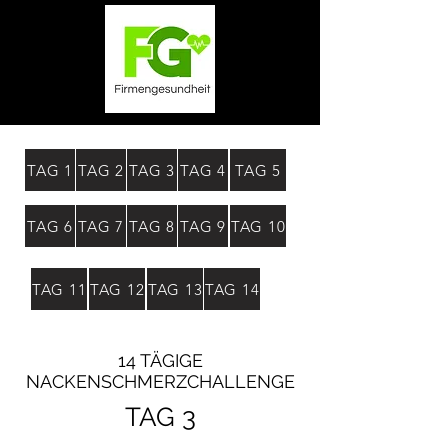
TAG 1
TAG 2
TAG 3
TAG 4
TAG 5
TAG 6
TAG 7
TAG 8
TAG 9
TAG 10
TAG 11
TAG 12
TAG 13
TAG 14
14 TÄGIGE
NACKENSCHMERZCHALLENGE
TAG 3